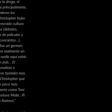
 la droga, el
fa principalmente,
nieron los
Christopher hubo
movida cultura
a (debates,
 de películas y
conciertos…),
fue un germen,
era realmente un
nadie aquí sabía
n pub, . El
nalista o
tuvo también más
 Christopher que
un poco más
 gente como Toni
entura Melià , Pi
o Raimon.“