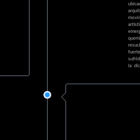
ubica
arquit
movi
artíst
emer
queri
resuci
fuert
sufri
la dic