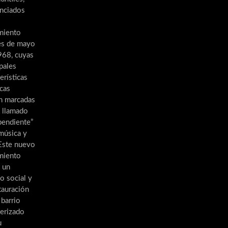
enciados
miento
és de mayo
968, cuyas
pales
erísticas
icas
n marcadas
l llamado
pendiente”
 música y
 Este nuevo
miento
a un
o social y
tauración
 barrio
terizado
u