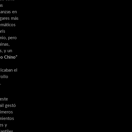
us
anzas en
ugares más
máticos
rís
io, pero
inas,
s, y un
io Chino”
icaban el
rollo
.
este
ail gestó
rimeros
mientos
es y
iantiles,