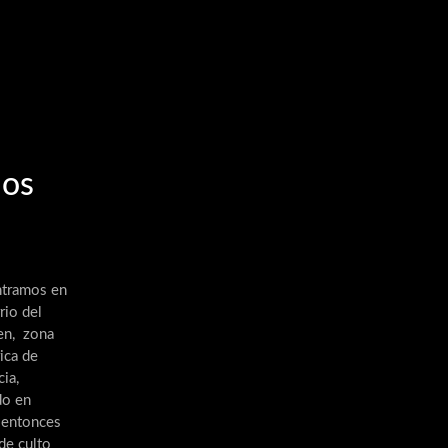
os
tramos en
rio del
n, zona
ica de
ia,
do en
 entonces
de culto