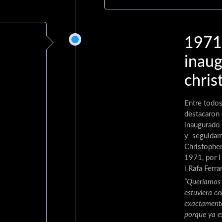
1971
inaug
chris
Entre todos
destacaron
inaugurado
y seguida
Christopher
1971, por I
i Rafa Ferr
“Queríamos 
estuviera ce
exactamente
porque ya 