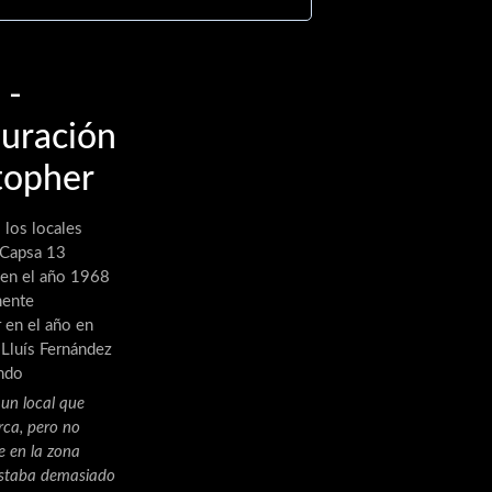
 -
uración
topher
 los locales
 Capsa 13
 en el año 1968
mente
 en el año en
 Lluís Fernández
ando
un local que
rca, pero no
 en la zona
estaba demasiado