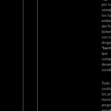
por s
semej
los l
emble
del Pa
bohem
con ru
droga
“barr
que
compl
desar
social
Todo 
cockt
los p
movi
progr
estud