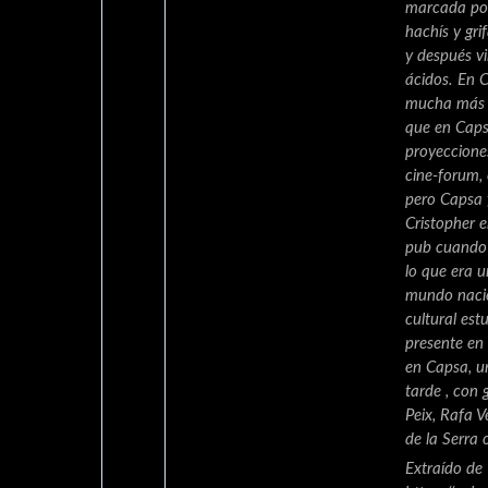
marcada por
hachís y gri
y después vi
ácidos. En 
mucha más 
que en Caps
proyecciones
cine-forum, 
pero Capsa 
Cristopher 
pub cuando 
lo que era u
mundo nacio
cultural es
presente en
en Capsa, 
tarde , con
Peix, Rafa V
de la Serra 
Extraído de