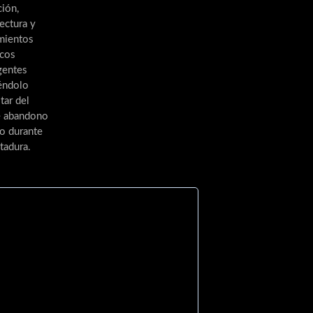
ción,
ectura y
mientos
icos
gentes
éndolo
tar del
e abandono
do durante
tadura.