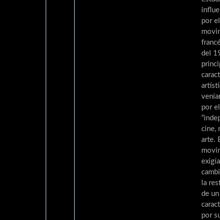
influ
por el
movi
franc
del 1
princi
caract
artíst
venía
por e
“inde
cine,
arte.
movi
exigí
cambi
la res
de un
carac
por s