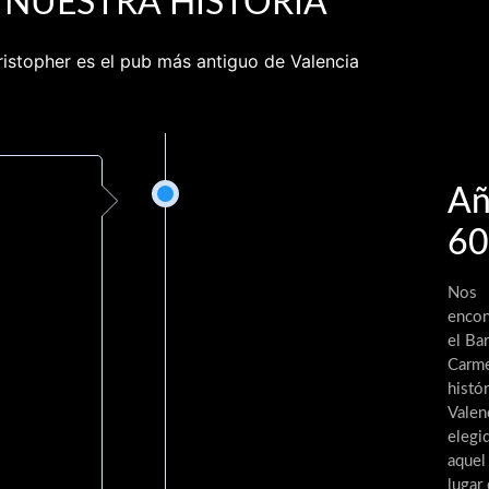
NUESTRA HISTORIA
istopher es el pub más antiguo de Valencia
Añ
60
Nos
encon
el Bar
Carme
histór
Valenc
elegi
aquel
lugar 